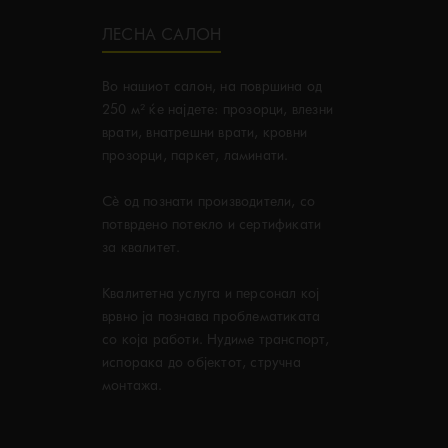
ЛЕСНА САЛОН
Во нашиот салон, на површина од
250 м² ќе најдете: прозорци, влезни
врати, внатрешни врати, кровни
прозорци, паркет, ламинати.
Сè од познати производители, со
потврдено потекло и сертификати
за квалитет.
Kвалитетна услуга и персонал кој
врвно ја познава проблематиката
со која работи. Нудиме транспорт,
испорака до објектот, стручна
монтажа.