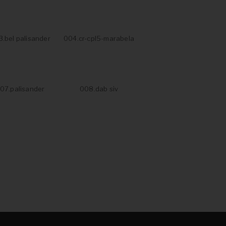
.bel palisander
004.cr-cpl5-marabela
07.palisander
008.dab siv