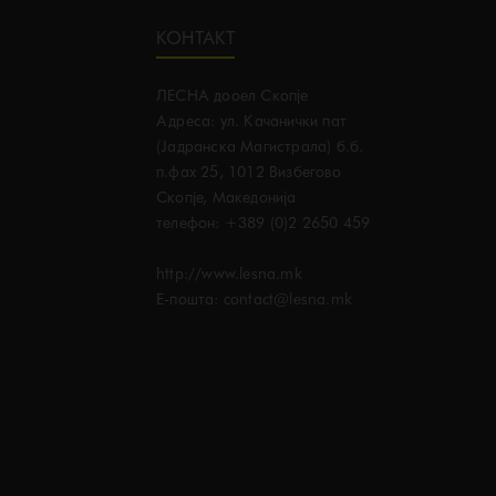
КОНТАКТ
ЛЕСНА дооел Скопје
Адреса: ул. Качанички пат
(Јадранска Магистрала) б.б.
п.фах 25, 1012 Визбегово
Скопје, Македонија
телефон: +389 (0)2 2650 459
http://www.lesna.mk
E-пошта: contact@lesna.mk