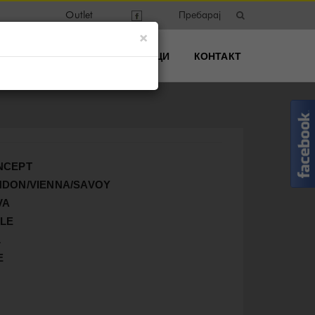
Search
Outlet
for:
×
МА
ЗА НАС
РЕФЕРЕНЦИ
КОНТАКТ
ONCEPT
ONDON/VIENNA/SAVOY
VA
YLE
L
E