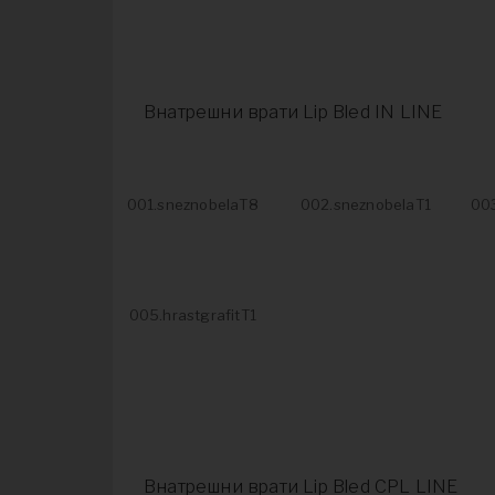
Внатрешни врати Lip Bled IN LINE
001.sneznobelaT8
002.sneznobelaT1
003
005.hrastgrafitT1
Внатрешни врати Lip Bled CPL LINE