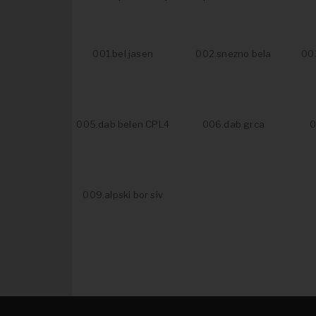
001.bel jasen
002.snezno bela
003
005.dab belen CPL4
006.dab grca
0
009.alpski bor siv