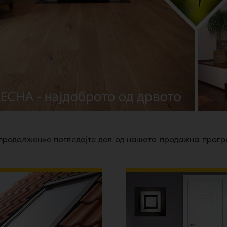
продолжение погледајте дел од нашата продажна прог