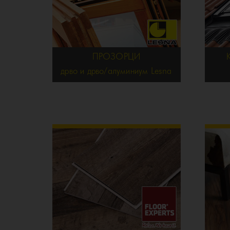
ПРОЗОРЦИ
дрво и дрво/алуминиум Lesna