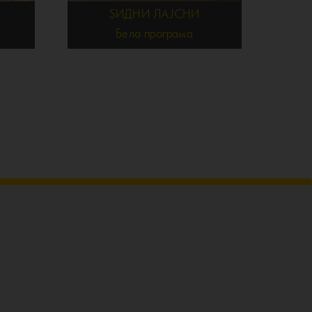
ЅИДНИ ЛАЈСНИ
Бела програма