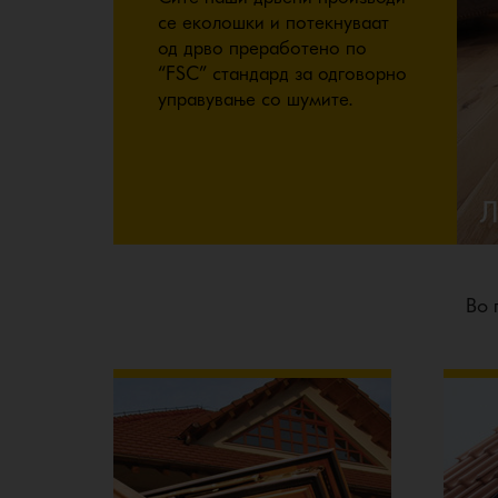
се еколошки и потекнуваат
од дрво преработено по
“FSC” стандард за одговорно
управување со шумите.
Во 