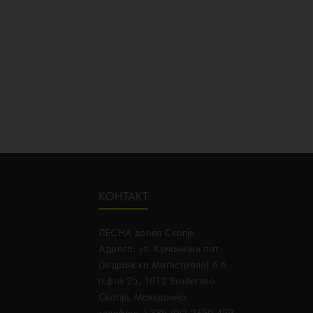
Google Maps Generator by
embedgooglemap.net
КОНТАКТ
ЛЕСНА дооел Скопје
Адреса: ул. Качанички пат
(Јадранска Магистрала) б.б.
п.фах 25, 1012 Визбегово
Скопје, Македонија