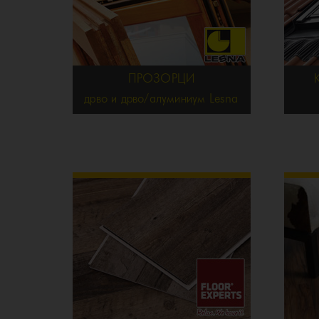
ПРОЗОРЦИ
дрво и дрво/алуминиум Lesna