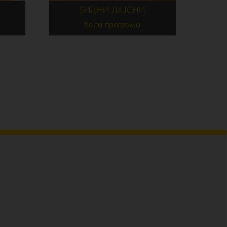
ЅИДНИ ЛАЈСНИ
Бела програма