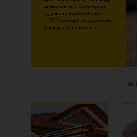
се еколошки и потекнуваат
од дрво преработено по
“FSC” стандард за одговорно
управување со шумите.
Во 