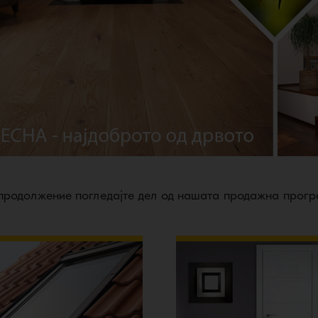
продолжение погледајте дел од нашата продажна прог