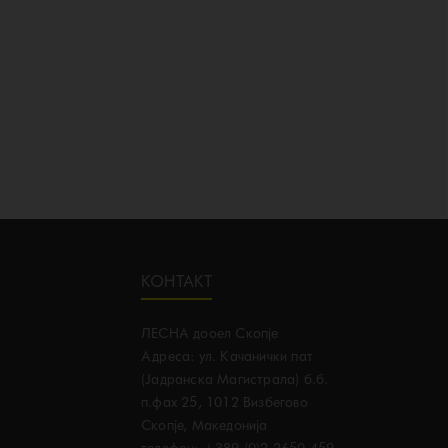
Google Maps Generator by
embedgooglemap.net
КОНТАКТ
ЛЕСНА дооел Скопје
Адреса: ул. Качанички пат
(Јадранска Магистрала) б.б.
п.фах 25, 1012 Визбегово
Скопје, Македонија