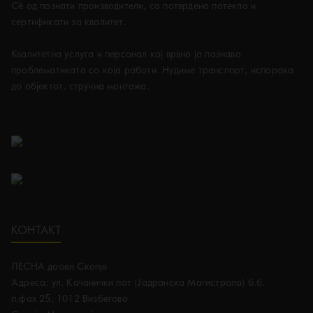
Сè од познати производители, со потврдено потекло и
сертификати за квалитет.
Kвалитетна услуга и персонал кој врвно ја познава
проблематиката со која работи. Нудиме транспорт, испорака
до објектот, стручна монтажа.
КОНТАКТ
ЛЕСНА дооел Скопје
Адреса: ул. Качанички пат (Јадранска Магистрала) б.б.
п.фах 25, 1012 Визбегово