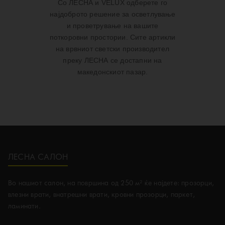
Со ЛЕСНА и VELUX одберете го
најдоброто решение за осветлување
и проветрување на вашите
поткоровни простории. Сите артикли
на врвниот светски производител
преку ЛЕСНА се достапни на
македонскиот пазар.
ЛЕСНА САЛОН
Во нашиот салон, на површина од 250 м² ќе најдете: прозорци,
влезни врати, внатрешни врати, кровни прозорци, паркет,
ламинати.