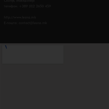
Скопје, Македонија
телефон: +389 (0)2 2650 459
http://www.lesna.mk
E-пошта: contact@lesna.mk